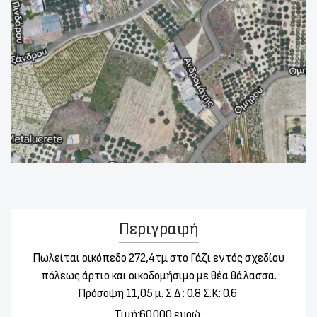
Περιγραφή
Πωλείται οικόπεδο 272,4τμ στο Γάζι
εντός σχεδίου
πόλεως άρτιο και οικοδομήσιμο με θέα θάλασσα.
Πρόσοψη 11,05 μ.
Σ.Δ : 0.8 Σ.Κ: 0.6
Τιμή:60.000 ευρώ
.