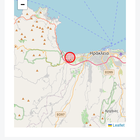
−
Leaflet