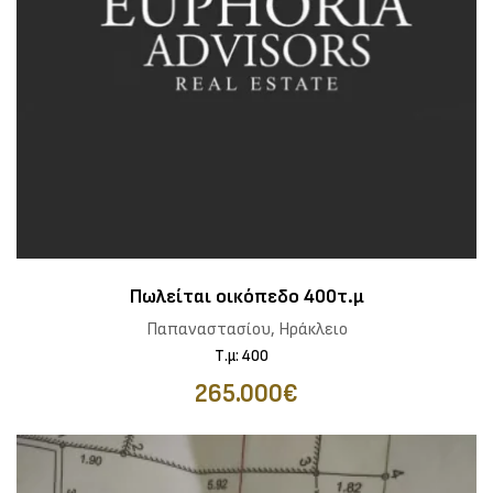
Πωλείται οικόπεδο 400τ.μ
Παπαναστασίου, Ηράκλειο
Τ.μ: 400
265.000€