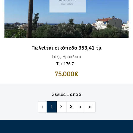
Πωλείται οικόπεδο 353,41 τμ
Γάζι, Ηράκλειο
Τ.μ: 176,7
75.000€
Σελίδα 1 απο 3
‹
1
2
3
›
››