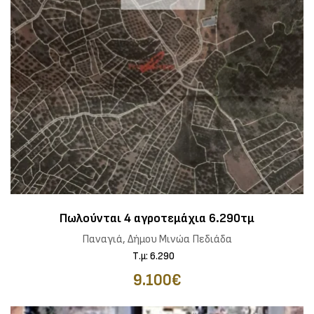
Πωλούνται 4 αγροτεμάχια 6.290τμ
Παναγιά, Δήμου Μινώα Πεδιάδα
Τ.μ: 6.290
9.100€