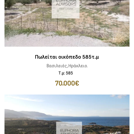
Πωλείται οικόπεδο 585τ.μ
Βασιλειές,Ηράκλειο.
Τ.μ: 585
70.000€