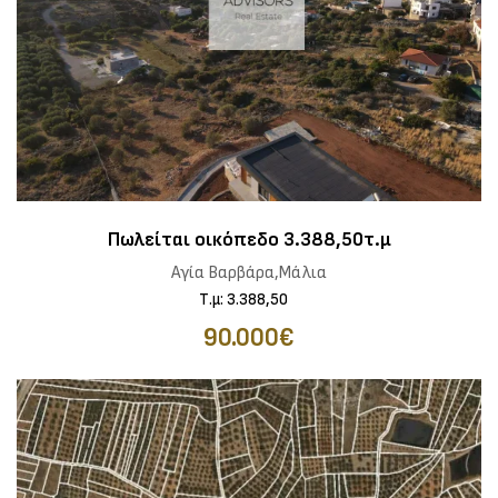
Πωλείται οικόπεδο 3.388,50τ.μ
Αγία Βαρβάρα,Μάλια
Τ.μ: 3.388,50
90.000€