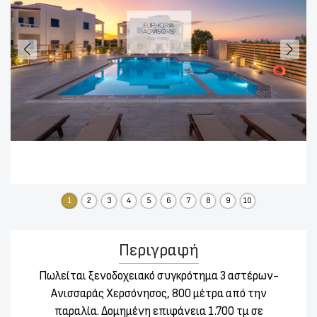
1
2
3
4
5
6
7
8
9
10
Περιγραφή
Πωλείται ξενοδοχειακό συγκρότημα 3 αστέρων-
Ανισσαράς Χερσόνησος, 800 μέτρα από την
παραλία. Δομημένη επιφάνεια 1.700 τμ σε