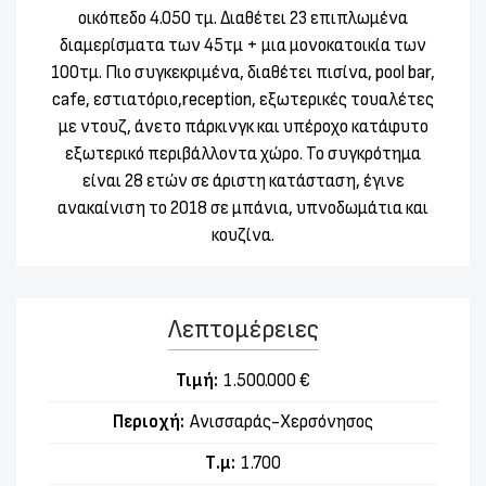
οικόπεδο 4.050 τμ. Διαθέτει 23 επιπλωμένα
διαμερίσματα των 45τμ + μια μονοκατοικία των
100τμ. Πιο συγκεκριμένα, διαθέτει πισίνα, pool bar,
cafe, εστιατόριο,reception, εξωτερικές τουαλέτες
με ντουζ, άνετο πάρκινγκ και υπέροχο κατάφυτο
εξωτερικό περιβάλλοντα χώρο. Το συγκρότημα
είναι 28 ετών σε άριστη κατάσταση, έγινε
ανακαίνιση το 2018 σε μπάνια, υπνοδωμάτια και
κουζίνα.
Λεπτομέρειες
Τιμή:
1.500.000 €
Περιοχή:
Ανισσαράς-Χερσόνησος
Τ.μ:
1.700