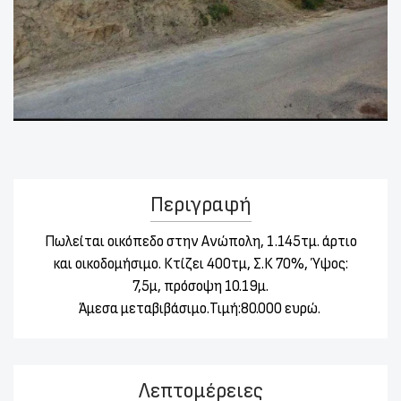
Περιγραφή
Πωλείται οικόπεδο στην Ανώπολη, 1.145τμ. άρτιο
και οικοδομήσιμο.
Κτίζει 400τμ, Σ.Κ 70%, Ύψος:
7,5μ, πρόσοψη 10.19μ.
Άμεσα μεταβιβάσιμο.Τιμή:80.000 ευρώ.
Λεπτομέρειες