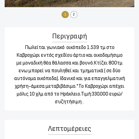
1
2
Περιγραφή
Πωλείται γωνιακό οικόπεδο 1.539 τμ στο
Καβροχώρι
εντός σχεδίου άρτιο και οικοδομήσιμο
με μοναδική θέα θάλασσα και βουνό.Κτίζει 800τμ
ενω μπορεί να πουληθεί και τμηματικά ( σε δύο
αυτόνομα οικόπεδα). Ιδανικό και για επαγγελματική
χρήση-άμεσα μεταβιβάσιμο.*Το Καβροχώρι απέχει
μόλις 10 χλμ από το Ηράκλειο
.Τιμή:330.000 ευρώ/
συζητήσιμη .
Λεπτομέρειες