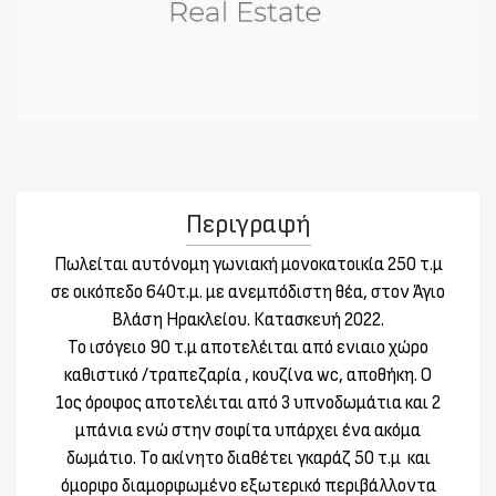
Περιγραφή
Πωλείται αυτόνομη γωνιακή μονοκατοικία 250 τ.μ
σε οικόπεδο 640τ.μ. με ανεμπόδιστη θέα, στον Άγιο
Βλάση Ηρακλείου. Κατασκευή 2022.
Το ισόγειο 90 τ.μ αποτελέιται από ενιαιο χώρο
καθιστικό /τραπεζαρία , κουζίνα wc, αποθήκη. Ο
1ος όροφος αποτελέιται από 3 υπνοδωμάτια και 2
μπάνια ενώ στην σοφίτα υπάρχει ένα ακόμα
δωμάτιο. Το ακίνητο διαθέτει γκαράζ 50 τ.μ
και
όμορφο διαμορφωμένο εξωτερικό περιβάλλοντα